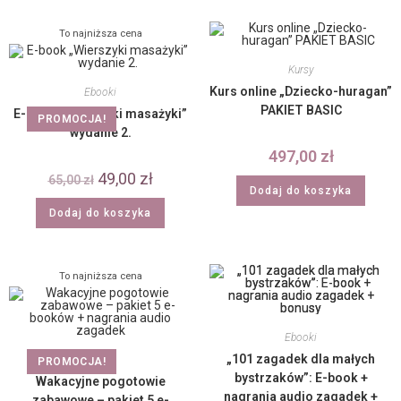
To najniższa cena
Kursy
Kurs online „Dziecko-huragan”
Ebooki
PAKIET BASIC
E-book „Wierszyki masażyki”
PROMOCJA!
wydanie 2.
497,00
zł
49,00
zł
65,00
zł
Dodaj do koszyka
Dodaj do koszyka
To najniższa cena
Ebooki
„101 zagadek dla małych
Ebooki
PROMOCJA!
bystrzaków”: E-book +
Wakacyjne pogotowie
nagrania audio zagadek +
zabawowe – pakiet 5 e-