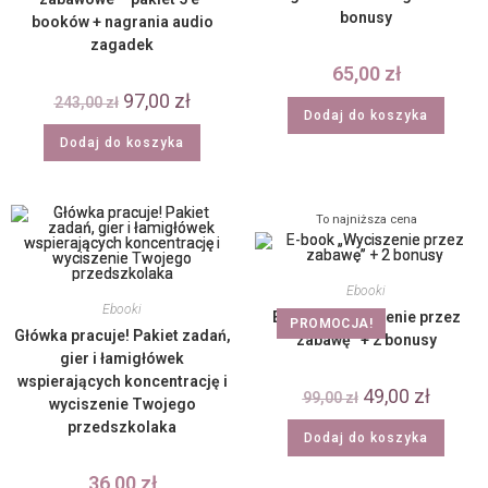
bonusy
booków + nagrania audio
zagadek
65,00
zł
97,00
zł
243,00
zł
Dodaj do koszyka
Dodaj do koszyka
To najniższa cena
Ebooki
Ebooki
E-book „Wyciszenie przez
PROMOCJA!
Główka pracuje! Pakiet zadań,
zabawę” + 2 bonusy
gier i łamigłówek
wspierających koncentrację i
49,00
zł
99,00
zł
wyciszenie Twojego
przedszkolaka
Dodaj do koszyka
36,00
zł