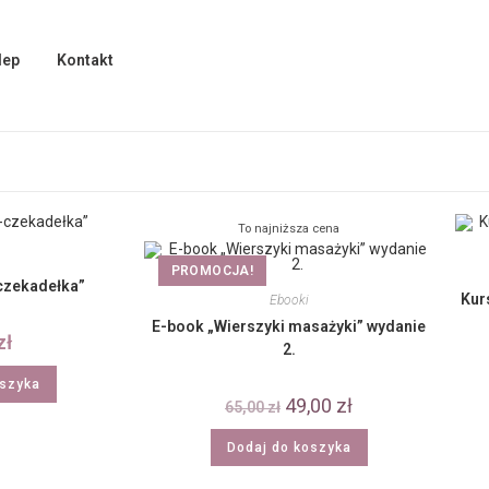
lep
Kontakt
To najniższa cena
PROMOCJA!
czekadełka”
Kur
Ebooki
E-book „Wierszyki masażyki” wydanie
zł
2.
oszyka
49,00
zł
65,00
zł
Dodaj do koszyka