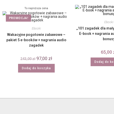
To najniższa cena
PROMOCJA!
Ebooki
„101 zagadek dla mał
Ebooki
E-book + nagrania a
Wakacyjne pogotowie zabawowe –
bonus
pakiet 5 e-booków + nagrania audio
zagadek
65,00
97,00
zł
243,00
zł
Dodaj do k
Dodaj do koszyka