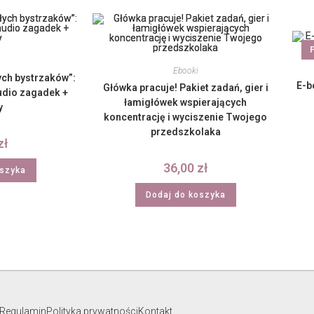
Ebooki
ych bystrzaków”:
E-b
Główka pracuje! Pakiet zadań, gier i
udio zagadek +
łamigłówek wspierających
y
koncentrację i wyciszenie Twojego
przedszkolaka
zł
36,00
zł
oszyka
Dodaj do koszyka
Regulamin
Polityka prywatności
Kontakt